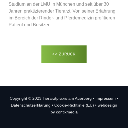
Studium an der LMU in München und seit über 30
Jahren praktizierender Tierarzt. Von seiner Erfahrung
im Bereich der Rinder- und Pferdemedizin profitieren
Patient und Besitzer.
<< ZURÜCK
Copyright © 2023 Tierarztpraxis am Auerberg •
Impressum
•
Datenschutzerklärung
•
Cookie-Richtlinie (EU)
•
webdesign
by contixmedia